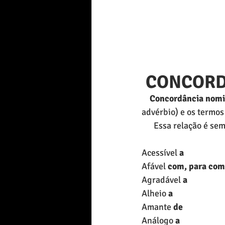
 CONCOR
    Concordância nom
advérbio) e os termos
      Essa relação é
Acessível 
a
Afável 
com, para com
Agradável 
a
Alheio 
a
Amante 
de 
Análogo 
a