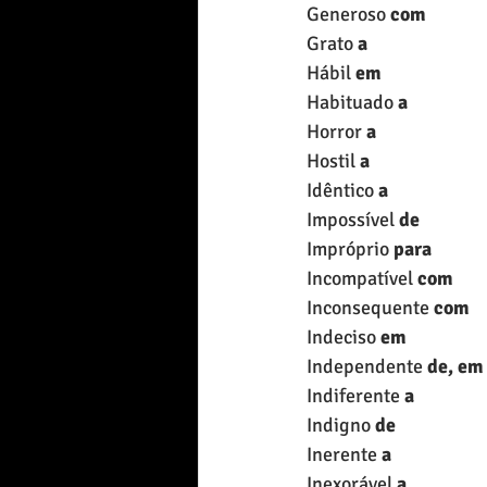
Generoso 
com
Grato 
a
Hábil 
em
Habituado 
a
Horror 
a
Hostil 
a
Idêntico 
a
Impossível 
de
Impróprio 
para
Incompatível 
com
Inconsequente 
com
Indeciso 
em
Independente 
de, em
Indiferente 
a
Indigno 
de
Inerente 
a
Inexorável 
a