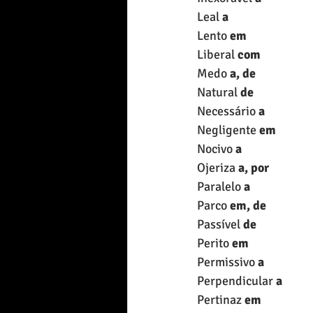
Leal 
a
Lento 
em
Liberal 
com
Medo 
a, de
Natural 
de
Necessário 
a
Negligente 
em
Nocivo 
a
Ojeriza 
a, por
Paralelo 
a
Parco 
em, de
Passível 
de
Perito 
em 
Permissivo 
a
Perpendicular 
a
Pertinaz 
em