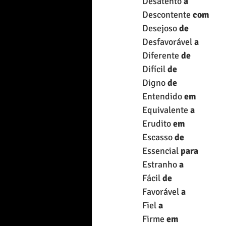
Desatento 
a
Descontente 
com
Desejoso 
de
Desfavorável 
a
Diferente 
de
Difícil 
de
Digno 
de
Entendido 
em
Equivalente 
a
Erudito 
em
Escasso 
de
Essencial 
para
Estranho 
a
Fácil 
de
Favorável 
a
Fiel 
a
Firme 
em