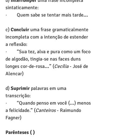
b) 
Interromper
 uma frase incompleta 
sintaticamente:
·        Quem sabe se tentar mais tarde
...
c) 
Concluir 
uma frase gramaticalmente 
incompleta com a intenção de estender 
a reflexão:
·        “Sua tez, alva e pura como um foco 
de algodão, tingia-se nas faces duns 
longes cor-de-rosa
...
” (
Cecília
 - José de 
Alencar)
d)
 Suprimir
 palavras em uma 
transcrição:
·        “Quando penso em você (
...
) menos 
a felicidade.” (
Canteiros 
- Raimundo 
Fagner)
Parênteses ( )