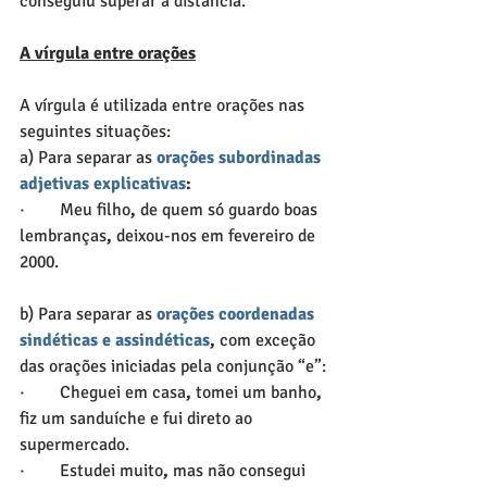
conseguiu superar a distância.
A vírgula entre orações
A vírgula é utilizada entre orações nas 
seguintes situações:
a) Para separar as 
orações subordinadas 
adjetivas explicativas
:
·        Meu filho
,
 de quem só guardo boas 
lembranças
,
 deixou-nos em fevereiro de 
2000.
b) Para separar as 
orações coordenadas 
sindéticas e assindéticas
,
 com exceção 
das orações iniciadas pela conjunção “e”:
·        Cheguei em casa
,
 tomei um banho
,
fiz um sanduíche e fui direto ao 
supermercado.
·        Estudei muito
,
 mas não consegui 