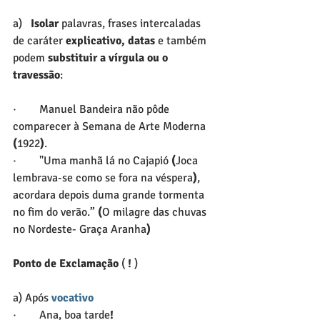
a)   
Isolar
 palavras, frases intercaladas 
de caráter 
explicativo, datas
 e também 
podem 
substituir a vírgula ou o 
travessão
:
·        Manuel Bandeira não pôde 
comparecer à Semana de Arte Moderna 
(
1922
)
.
·        "Uma manhã lá no Cajapió 
(
Joca 
lembrava-se como se fora na véspera
)
, 
acordara depois duma grande tormenta 
no fim do verão.”
 (
O milagre das chuvas 
no Nordeste- Graça Aranha
)
Ponto de Exclamação
 (
 !
 )
a) Após 
vocativo
·        Ana, boa tarde
!