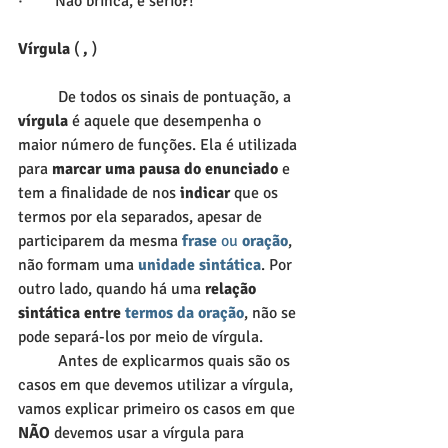
·        Não brinca, é sério
?
!
Vírgula
 (
 ,
 )
          De todos os sinais de pontuação, a 
vírgula
 é aquele que desempenha o 
maior número de funções. Ela é utilizada 
para 
marcar uma pausa do enunciado 
e 
tem a finalidade de nos 
indicar
 que os 
termos por ela separados, apesar de 
participarem da mesma 
frase
 ou 
oração
, 
não formam uma 
unidade sintática
. Por 
outro lado, quando há uma
 relação 
sintática entre 
termos da oração
, não se 
pode separá-los por meio de vírgula.
          Antes de explicarmos quais são os 
casos em que devemos utilizar a vírgula, 
vamos explicar primeiro os casos em que 
NÃO
 devemos usar a vírgula para 