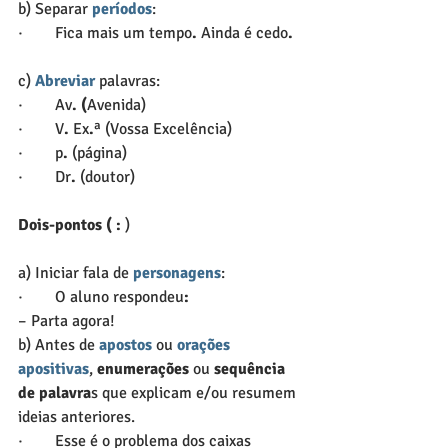
b) Separar 
períodos
:
·        Fica mais um tempo
.
 Ainda é cedo
.
c) 
Abreviar
 palavras:
·        Av
. (
Avenida)
·        V
.
 Ex
.
ª (Vossa Excelência)
·        p
. 
(página)
·        Dr
.
 (doutor)
Dois-pontos ( :
 )
a) Iniciar fala de 
personagens
:
·        O aluno respondeu
:
– Parta agora!
b) Antes de 
apostos
 ou 
orações 
apositivas
, 
enumerações
 ou 
sequência 
de palavra
s que explicam e/ou resumem 
ideias anteriores.
·        Esse é o problema dos caixas 