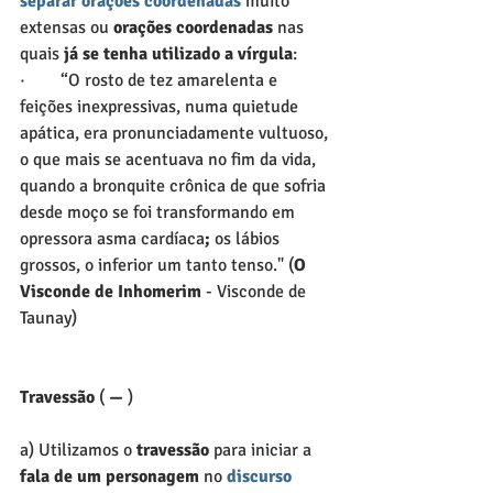
separar orações coordenadas
 muito 
extensas ou 
orações coordenadas
 nas 
quais 
já se tenha utilizado a vírgula
:
·        “O rosto de tez amarelenta e 
feições inexpressivas, numa quietude 
apática, era pronunciadamente vultuoso, 
o que mais se acentuava no fim da vida, 
quando a bronquite crônica de que sofria 
desde moço se foi transformando em 
opressora asma cardíaca
;
 os lábios 
grossos, o inferior um tanto tenso." (
O 
Visconde de Inhomerim
 - Visconde de 
Taunay)
Travessão
 ( 
—
 )
a) Utilizamos o 
travessão
 para iniciar a 
fala de um personagem
 no 
discurso 