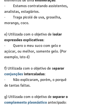
elementos de uma 
enumeração
:
·        Estamos contratando assistentes
, 
analistas
,
 estagiários.
·        Traga picolé de uva
,
 groselha
,
morango
,
 coco.
e) Utilizada com o objetivo de 
isolar 
expressões explicativas
:
·        Quero o meu suco com gelo e 
açúcar
,
 ou melhor
,
 somente gelo. (Por 
exemplo, isto é)
f) Utilizada com o objetivo de s
eparar 
conjunções
 intercaladas
:
·        Não explicaram
,
 porém
,
 o porquê 
de tantas faltas.
g) Utilizada com o objetivo de 
separar o 
complemento pleonástico
 antecipado: