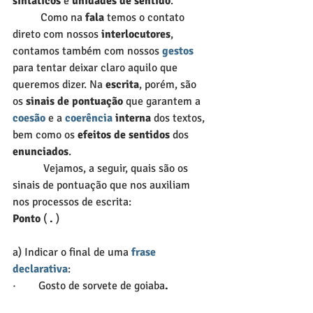
sintáticos 
e 
unidades de sentido
.
          Como na 
fala
 temos o contato 
direto com nossos 
interlocutores
, 
contamos também com nossos 
gestos
para tentar deixar claro aquilo que 
queremos dizer. Na 
escrita
, porém, são 
os 
sinais de pontuação
 que garantem a 
coesão
 e a
coerência
 interna
 dos textos, 
bem como os 
efeitos de sentidos
 dos 
enunciados
.
           Vejamos, a seguir, quais são os 
sinais de pontuação que nos auxiliam 
nos processos de escrita:
Ponto
 (
 .
 )
a) Indicar o final de uma 
frase 
declarativa
:
·        Gosto de sorvete de goiaba
.