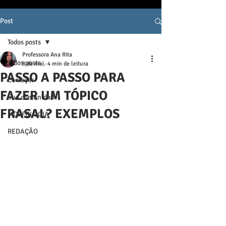
Post
Todos posts
Professora Ana Rita
Todos posts
8 de mai.
4 min de leitura
PASSO A PASSO PARA
Começar
FAZER UM TÓPICO
Sua comunidade
FRASAL? EXEMPLOS
MORFOLOGIA
REDAÇÃO